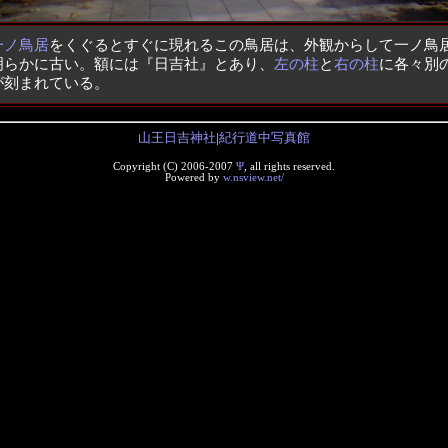
一ノ鳥居
をくぐるとすぐに現れるこの鳥居は、外観からして一ノ鳥
明らかに古い。額には『日吉社』とあり、
左の柱
と
右の柱
に各々別
が刻まれている。
山王日吉神社
|
紀行道中写真館
Copyright (C) 2006-2007
Ψ
, all rights reserved.
Powered by
w.nsview.net/