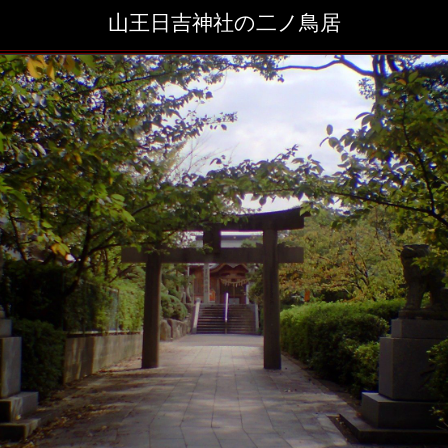
山王日吉神社の二ノ鳥居