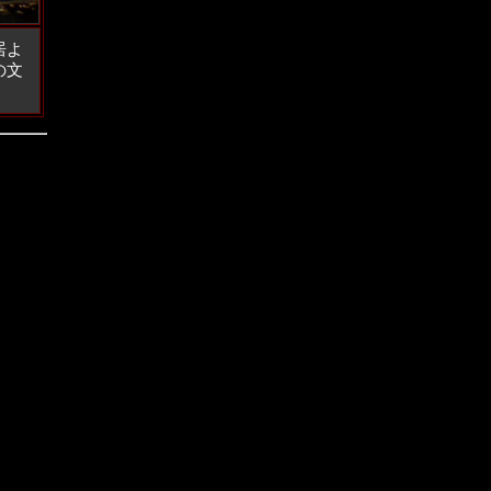
居よ
の文